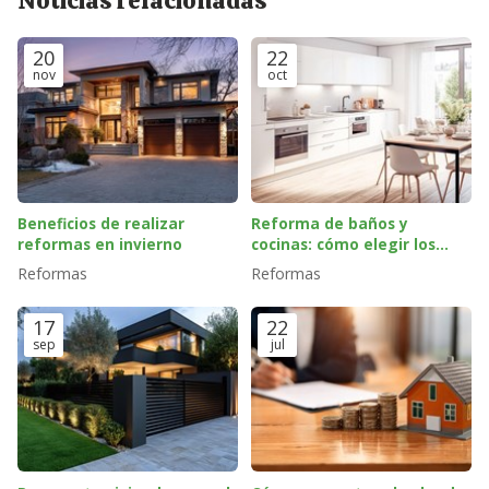
Noticias relacionadas
20
22
nov
oct
Beneficios de realizar
Reforma de baños y
reformas en invierno
cocinas: cómo elegir los
mejores acabados para tu
Reformas
Reformas
estilo
17
22
sep
jul