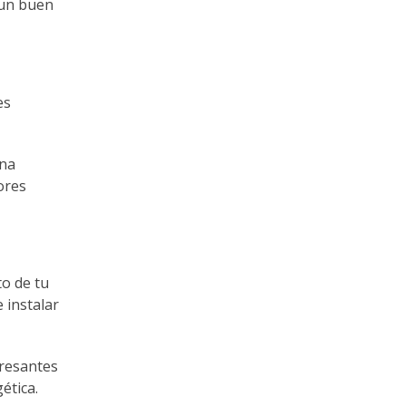
 un buen
es
una
ores
to de tu
 instalar
eresantes
ética.