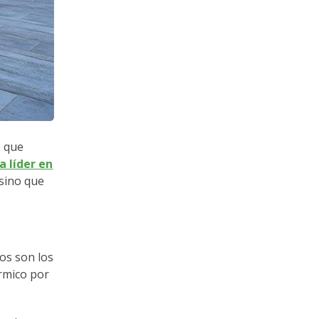
s que
 líder en
 sino que
los son los
érmico por