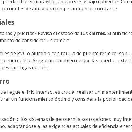
tada pueden hacer maravillas en paredes y bajo cubiertas. Con
os corrientes de aire y una temperatura más constante.
iales
ntanas y puertas? Revisa el estado de tus
cierres
. Si aún tien
momento de considerar un cambio.
rfiles de PVC o aluminio con rotura de puente térmico, son 
rro energético. Asegúrate también de que las puertas exteri
a evitar fugas de calor.
rro
e llegue el frío intenso, es crucial realizar un mantenimien
urar un funcionamiento óptimo y considera la posibilidad de
ensación o los sistemas de aerotermia son opciones muy int
 adaptándose a las exigencias actuales de eficiencia energ