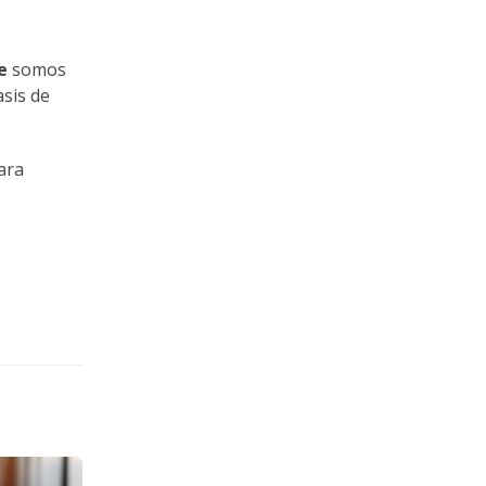
e
somos
asis de
ara