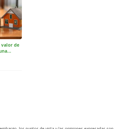
valor de
una
embargo, los puntos de vista y las opiniones expresadas son