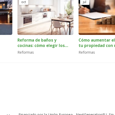
oct
jul
Reforma de baños y
Cómo aumentar el 
cocinas: cómo elegir los
tu propiedad con 
mejores acabados para tu
reforma integral
Reformas
Reformas
estilo
Financiado por la Unión Europea - NextGenerationEU. Sin 